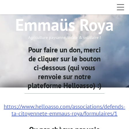
Emmaüs Roya
Agriculture paysanne, locale & solidaire !
Pour faire un don, merci
de cliquer sur le bouton
ci-dessous (qui vous
renvoie sur notre
plateforme Helloasso) :)
https://www.helloasso.com/associations/defends-
ta-citoyennete-emmaus-roya/formulaires/1